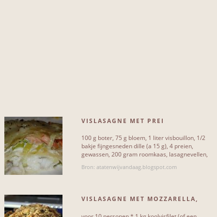
Meer...
NIET INCLUSIEF...
peper
1
zout
1
zalm
4
VISLASAGNE MET PREI
bloem
5
100 g boter, 75 g bloem, 1 liter visbouillon, 1/2
boter
5
bakje fijngesneden dille (a 15 g), 4 preien,
gewassen, 200 gram roomkaas, lasagnevellen,
prei
5
400 gram visfilet,[...]
Bron: atatenwijvandaag.blogspot.com
kabeljauw
6
kaas
6
VISLASAGNE MET MOZZARELLA,
TOMATENSAUS EN PESTO
olijfolie
8
voor 10 personen * 1 kg koolvisfilet (of een