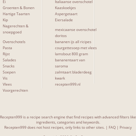
Ei
Italiaanse ovenschotel
Groenten & Bonen
Kaaskoekjes
Hartige Taarten
Aspergetaart
Kip
Eiersalade
Nagerechten &
mexicaanse ovenschotel
snoepgoed
doritos
Ovenschotels
bananen ijs all ricipes
Pasta
courgettesoep met vlees
Rijst
lamsbout 800 gram
Salades
bananentaart van
Snacks
saroma
Soepen
zalmtaart bladerdeeg
Vis
kwark
Vlees
recepten999.nl
Voorgerechten
Recepten999 is a recipe search engine that find recipes with advanced filters like
ingredients, categories and keywords.
Recepten999 does not host recipes, only links to other sites. |
FAQ
|
Privacy