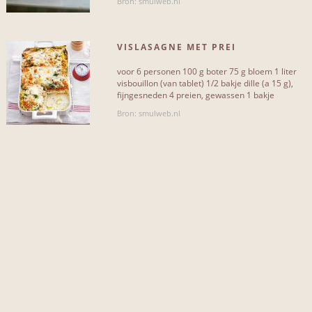
Bron: smulweb.nl
INCLUSIEF...
VISLASAGNE MET PREI
peper
voor 6 personen 100 g boter 75 g bloem 1 liter
12
visbouillon (van tablet) 1/2 bakje dille (a 15 g),
fijngesneden 4 preien, gewassen 1 bakje
zout
12
mascarpone (zachte[...]
Bron: smulweb.nl
zalm
9
bloem
8
boter
8
prei
8
kabeljauw
7
kaas
7
olijfolie
5
dille
5