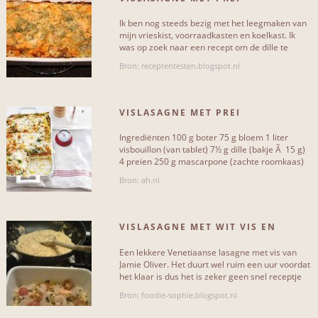
Ik ben nog steeds bezig met het leegmaken van
Met gehakt
0
mijn vrieskist, voorraadkasten en koelkast. Ik
was op zoek naar een recept om de dille te
Met gevogelte
0
gebruiken die ik nog[...]
Bron: receptentesten.blogspot.nl
VISLASAGNE MET PREI
MOEILIJKHEIDSGRAAD
Ingrediënten 100 g boter 75 g bloem 1 liter
visbouillon (van tablet) 7½ g dille (bakje Ã 15 g)
Makkelijk
2
4 preien 250 g mascarpone (zachte roomkaas)
375 g[...]
Bron: ah.nl
Gemiddeld
1
Moeilijk
10
VISLASAGNE MET WIT VIS EN
GARNALEN
Een lekkere Venetiaanse lasagne met vis van
Jamie Oliver. Het duurt wel ruim een uur voordat
het klaar is dus het is zeker geen snel receptje
SUBCATEGORIEËN
voor de[...]
Bron: foodie-sophie.blogspot.nl
Vislasagne met prei
3