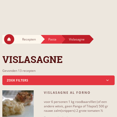
Recepten
Pasta
Vislasagne
VISLASAGNE
Gevonden 13 recepten
ZOEK FILTERS
VISLASAGNE AL FORNO
VIDEOS
voor 6 personen 1 kg roodbaarsfilet (of een
Video-recepten
1
andere witvis, geen Panga of Tilapia!) 500 gr
rauwe zalm(snippers) 2 grote tomaten ½
Spaanse rode peper 1 a[...]