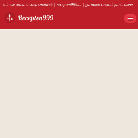
chinese tomatensoep smulweb
|
recepten999.nl
|
garnalen cocktail jamie oliver
|
aardbeiensoep met citroensorbetijs
|
honig ovenschotel provencaal
|
boerenkool ovenschotel vegetarisch