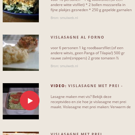
andere witte visfilet) * 2 bollen mozzarella in
fijne plakjes gesneden * 250 g gepelde garnalen
dille
8
Pastadeeg: Je kan[...]
Bron: smulweb.nl
Meer...
VISLASAGNE AL FORNO
SOORT RECEPT
voor 6 personen 1 kg roodbaarsfilet (of een
andere witvis, geen Panga of Tilapia!) 500 gr
Vegetarisch
3
rauwe zalm(snippers) 2 grote tomaten ½
Spaanse rode peper 1 a[...]
Met vlees
2
Bron: smulweb.nl
Met vis en zeevruchten
10
VIDEO:
VISLASAGNE MET PREI -
Met fruit
3
ALLERHANDE
Lasagne maken met vis? Bekijk deze
Met peulvruchten
0
receptvideo en zie hoe je vislasagne met prei
maakt. Vislasagne met prei maken: Verwarm de
Met groenten
13
oven voor op 200 graden. Smelt ...
Met rundvlees
0
VISLASAGNE MET PREI
Met varkensvlees
2