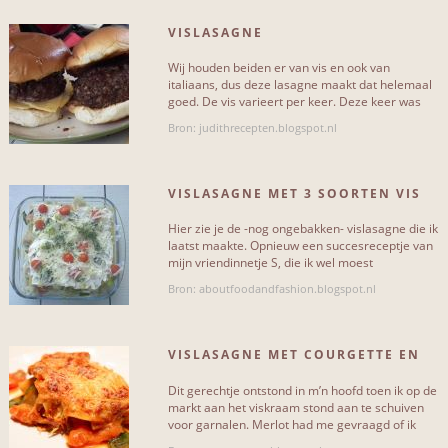
Vislasagne met pesto en aubergine
2
VISLASAGNE
Meer...
Wij houden beiden er van vis en ook van
italiaans, dus deze lasagne maakt dat helemaal
goed. De vis varieert per keer. Deze keer was
het zalm en kabeljauw.[...]
Bron: judithrecepten.blogspot.nl
SITES & BLOGS
smulweb
5
VISLASAGNE MET 3 SOORTEN VIS
atatenwijvandaag
1
Hier zie je de -nog ongebakken- vislasagne die ik
laatst maakte. Opnieuw een succesreceptje van
ah
1
mijn vriendinnetje S, die ik wel moest
uitproberen. Het is een[...]
Bron: aboutfoodandfashion.blogspot.nl
receptentesten
1
aboutfoodandfashion
1
VISLASAGNE MET COURGETTE EN
amuse-rouge
1
TOMAAT
Dit gerechtje ontstond in m’n hoofd toen ik op de
judithrecepten
1
markt aan het viskraam stond aan te schuiven
voor garnalen. Merlot had me gevraagd of ik
foodie-sophie
een[...]
1