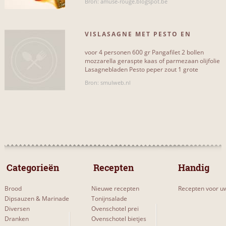
Bron: amuse-rouge.blogspot.be
1
VISLASAGNE MET PESTO EN
AUBERGINE
voor 4 personen 600 gr Pangafilet 2 bollen
mozzarella geraspte kaas of parmezaan olijfolie
Lasagnebladen Pesto peper zout 1 grote
Aubergine tomatensaus:[...]
Bron: smulweb.nl
 Categorieën 
 Recepten 
Handig
Brood
Nieuwe recepten
Recepten voor uw
Dipsauzen & Marinade
Tonijnsalade
Diversen
Ovenschotel prei
Dranken
Ovenschotel bietjes