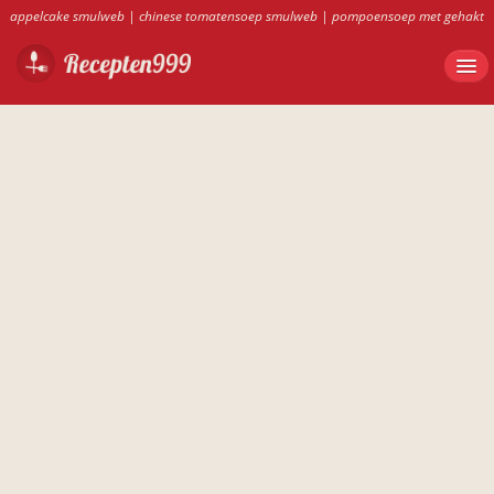
appelcake smulweb
|
chinese tomatensoep smulweb
|
pompoensoep met gehakt
|
smulweb pompoentaart
|
recepten999.nl
|
garnalen cocktail jamie oliver
|
courgettekoekjes recept yoghurt