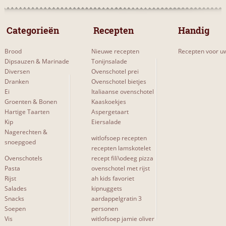
 Categorieën 
 Recepten 
Handig
Brood
Nieuwe recepten
Recepten voor uw
Dipsauzen & Marinade
Tonijnsalade
Diversen
Ovenschotel prei
Dranken
Ovenschotel bietjes
Ei
Italiaanse ovenschotel
Groenten & Bonen
Kaaskoekjes
Hartige Taarten
Aspergetaart
Kip
Eiersalade
Nagerechten &
witlofsoep recepten
snoepgoed
recepten lamskotelet
Ovenschotels
recept fili\odeeg pizza
Pasta
ovenschotel met rijst
Rijst
ah kids favoriet
Salades
kipnuggets
Snacks
aardappelgratin 3
Soepen
personen
Vis
witlofsoep jamie oliver