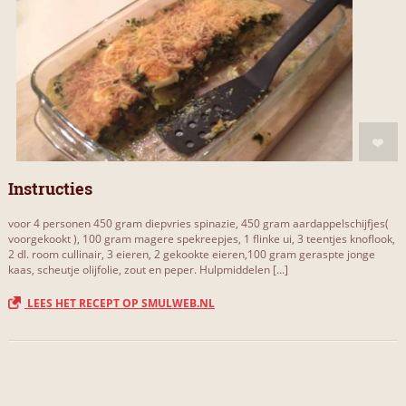
Instructies
voor 4 personen 450 gram diepvries spinazie, 450 gram aardappelschijfjes(
voorgekookt ), 100 gram magere spekreepjes, 1 flinke ui, 3 teentjes knoflook,
2 dl. room cullinair, 3 eieren, 2 gekookte eieren,100 gram geraspte jonge
kaas, scheutje olijfolie, zout en peper. Hulpmiddelen [...]
LEES HET RECEPT OP SMULWEB.NL