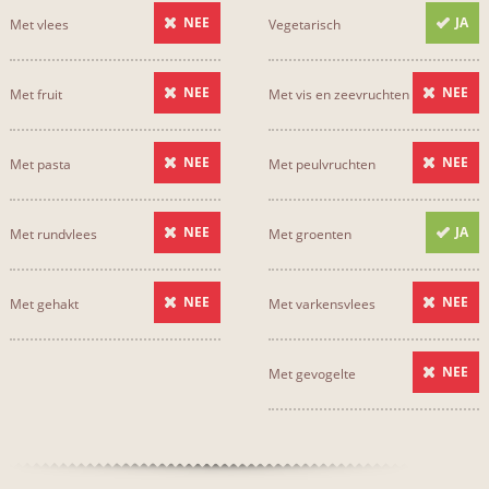
NEE
JA
Met vlees
Vegetarisch
NEE
NEE
Met fruit
Met vis en zeevruchten
NEE
NEE
Met pasta
Met peulvruchten
NEE
JA
Met rundvlees
Met groenten
NEE
NEE
Met gehakt
Met varkensvlees
NEE
Met gevogelte