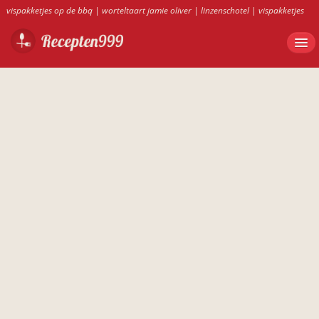
vispakketjes op de bbq
|
worteltaart jamie oliver
|
linzenschotel
|
vispakketjes
bbq
|
tomatenchutney ah
|
worteltaart recept jamie oliver
|
tomatenchutney
|
bamisoep
|
ovenschotels recepten ah