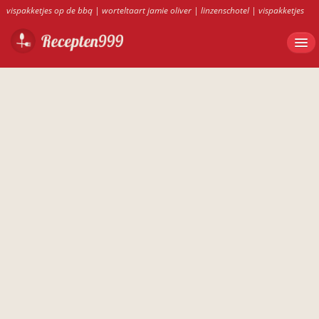
vispakketjes op de bbq
|
worteltaart jamie oliver
|
linzenschotel
|
vispakketjes
bbq
|
tomatenchutney ah
|
worteltaart recept jamie oliver
|
tomatenchutney
|
bamisoep
|
ovenschotels recepten ah