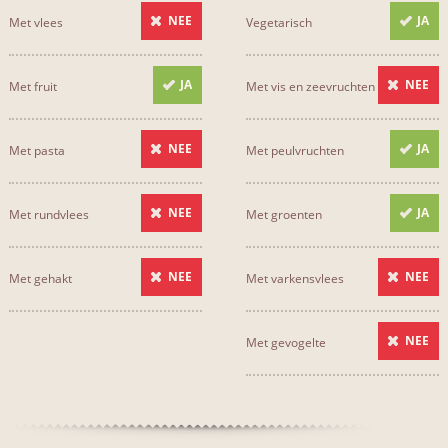
NEE
JA
Met vlees
Vegetarisch
JA
NEE
Met fruit
Met vis en zeevruchten
NEE
JA
Met pasta
Met peulvruchten
NEE
JA
Met rundvlees
Met groenten
NEE
NEE
Met gehakt
Met varkensvlees
NEE
Met gevogelte