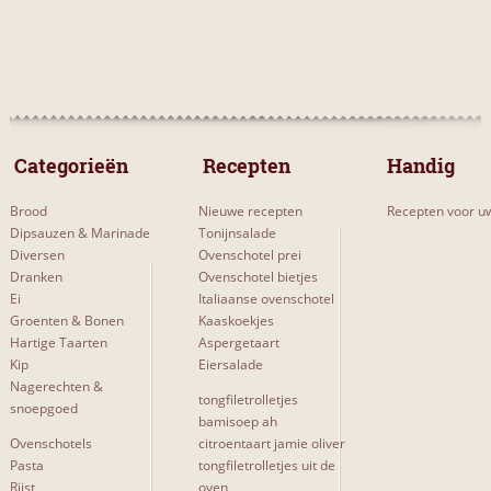
 Categorieën 
 Recepten 
Handig
Brood
Nieuwe recepten
Recepten voor uw
Dipsauzen & Marinade
Tonijnsalade
Diversen
Ovenschotel prei
Dranken
Ovenschotel bietjes
Ei
Italiaanse ovenschotel
Groenten & Bonen
Kaaskoekjes
Hartige Taarten
Aspergetaart
Kip
Eiersalade
Nagerechten &
tongfiletrolletjes
snoepgoed
bamisoep ah
Ovenschotels
citroentaart jamie oliver
Pasta
tongfiletrolletjes uit de
Rijst
oven