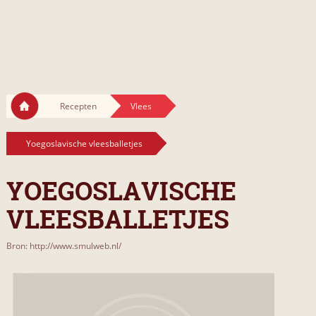
Recepten
Vlees
Yoegoslavische vleesballetjes
YOEGOSLAVISCHE
VLEESBALLETJES
Bron: http://www.smulweb.nl/