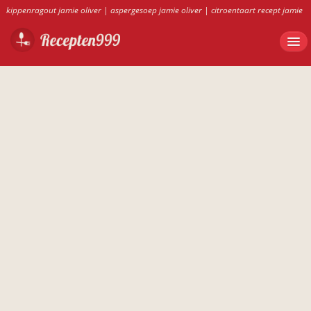
kippenragout jamie oliver
|
aspergesoep jamie oliver
|
citroentaart recept jamie
oliver
|
zuurkool ovenschotel met fruit
|
bananenbrood broodbakmachine
|
recept citroentaart jamie oliver