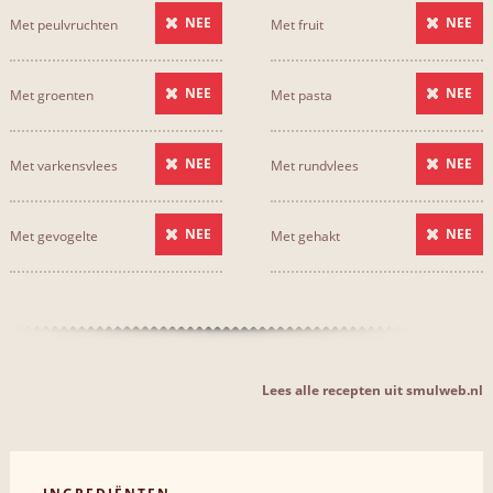
NEE
NEE
Met peulvruchten
Met fruit
NEE
NEE
Met groenten
Met pasta
NEE
NEE
Met varkensvlees
Met rundvlees
NEE
NEE
Met gevogelte
Met gehakt
Lees alle recepten uit smulweb.nl