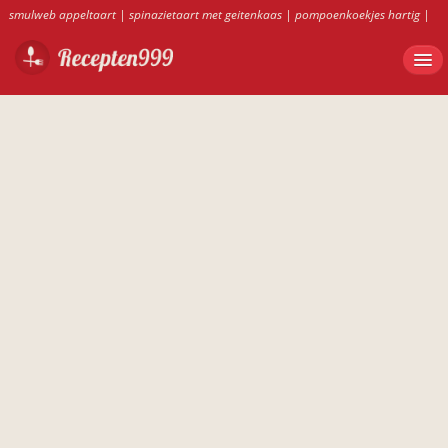
smulweb appeltaart
|
spinazietaart met geitenkaas
|
pompoenkoekjes hartig
|
citroentaart ah
|
preischotel
|
preistamppot ah
|
kaassalade voor op toast
|
recept zalmsalade met aardappel