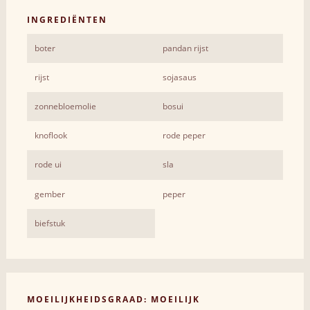
INGREDIËNTEN
boter
pandan rijst
rijst
sojasaus
zonnebloemolie
bosui
knoflook
rode peper
rode ui
sla
gember
peper
biefstuk
MOEILIJKHEIDSGRAAD: MOEILIJK