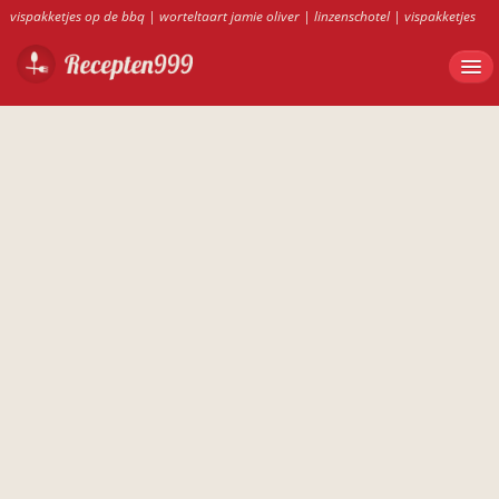
vispakketjes op de bbq
|
worteltaart jamie oliver
|
linzenschotel
|
vispakketjes
bbq
|
tomatenchutney ah
|
worteltaart recept jamie oliver
|
tomatenchutney
|
bamisoep
|
ovenschotels recepten ah