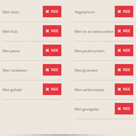
NEE
NEE
Met vlees
Vegetarisch
NEE
NEE
Met fruit
Met vis en zeevruchten
NEE
NEE
Met pasta
Met peulvruchten
NEE
NEE
Met rundvlees
Met groenten
NEE
NEE
Met gehakt
Met varkensvlees
NEE
Met gevogelte