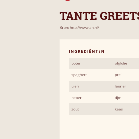
TANTE GREET
Bron: http://www.ah.nl/
INGREDIËNTEN
boter
olijfolie
spaghetti
prei
uien
laurier
peper
tijm
zout
kaas