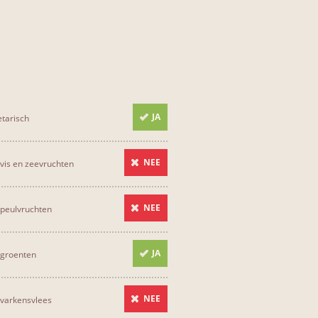
JA
tarisch
NEE
vis en zeevruchten
NEE
peulvruchten
JA
 groenten
NEE
varkensvlees