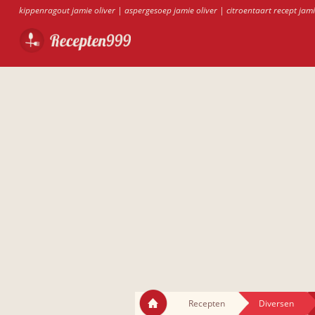
kippenragout jamie oliver
|
aspergesoep jamie oliver
|
citroentaart recept jami
Recepten
Diversen