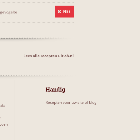
NEE
gevogelte
Lees alle recepten uit ah.nl
Handig
Recepten voor uw site of blog
akt
r
 oven