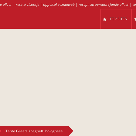
e oliver
|
receta vispotje
|
appelcake smulweb
|
recept citroentaart jamie oliver
|
to
TOP SITES
Tante Greets spaghetti bolognese