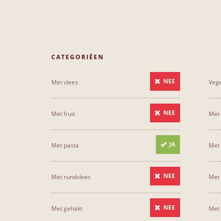
CATEGORIËEN
NEE
Met vlees
Vege
NEE
Met fruit
Met 
JA
Met pasta
Met 
NEE
Met rundvlees
Met
NEE
Met gehakt
Met 