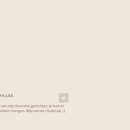
ILLES
n van mijn favoriete gerechten. Je kunt er
rheen mengen. Mijn eerste risotto at[...]