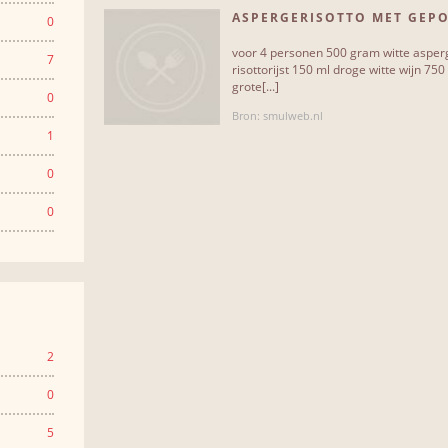
ASPERGERISOTTO MET GEPO
0
voor 4 personen 500 gram witte asperge
7
risottorijst 150 ml droge witte wijn 75
grote[...]
0
Bron: smulweb.nl
1
0
0
2
0
5