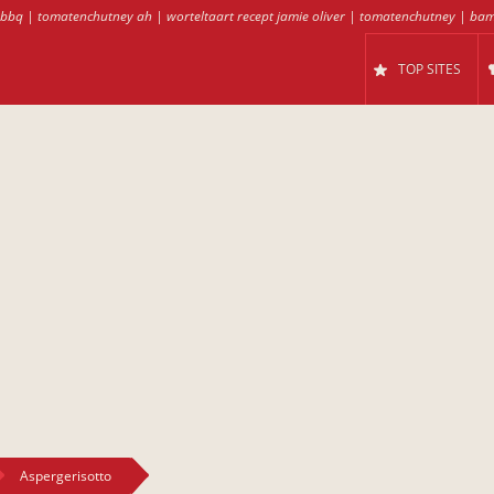
 bbq
|
tomatenchutney ah
|
worteltaart recept jamie oliver
|
tomatenchutney
|
bam
TOP SITES
Aspergerisotto