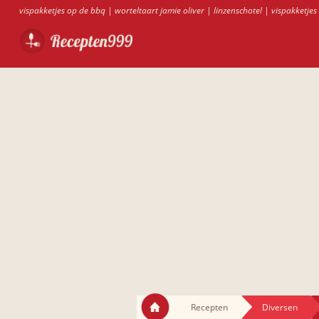
vispakketjes op de bbq
|
worteltaart jamie oliver
|
linzenschotel
|
vispakketjes
Recepten
Diversen