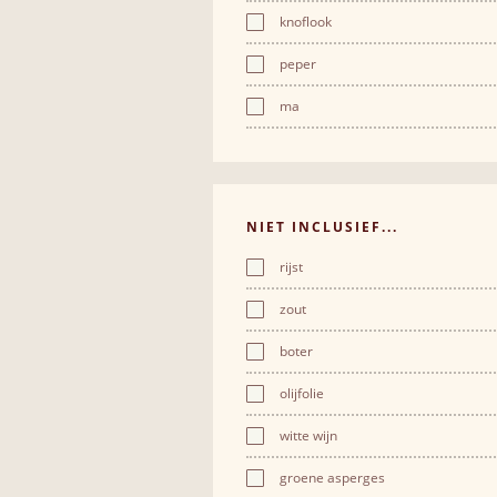
knoflook
peper
ma
NIET INCLUSIEF...
rijst
zout
boter
olijfolie
witte wijn
groene asperges