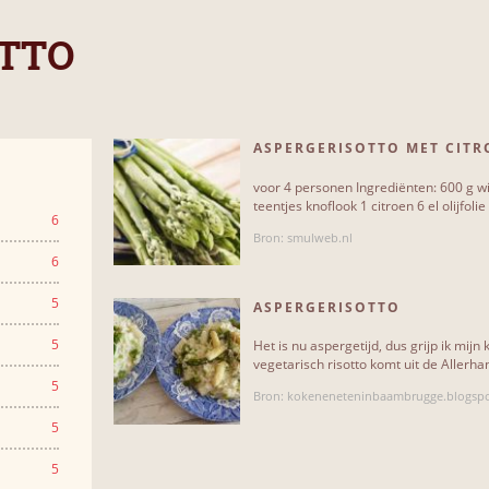
TTO
ASPERGERISOTTO MET CITRO
GEBAKKEN[...]
voor 4 personen Ingrediënten: 600 g wi
teentjes knoflook 1 citroen 6 el olijfolie 4
6
Bron: smulweb.nl
6
5
ASPERGERISOTTO
5
Het is nu aspergetijd, dus grijp ik mijn
vegetarisch risotto komt uit de Allerhan
5
Bron: kokeneneteninbaambrugge.blogspo
5
5