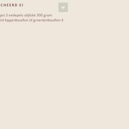
CHEERD EI
s 3 eetlepels olijfolie 300 gram
0 ml kippenbouillon of groentenbouillon 4