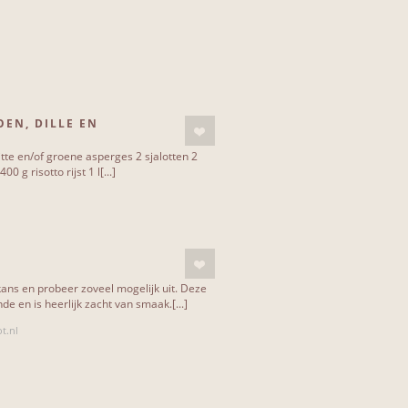
EN, DILLE EN
tte en/of groene asperges 2 sjalotten 2
00 g risotto rijst 1 l[...]
 kans en probeer zoveel mogelijk uit. Deze
de en is heerlijk zacht van smaak.[...]
t.nl