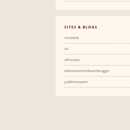
SITES & BLOGS
smulweb
ah
allrecipes
kokeneneteninbaambrugge
judithrecepten