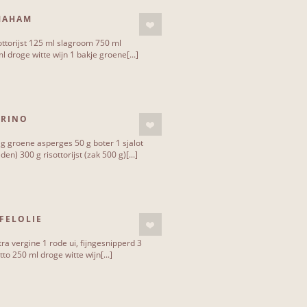
MAHAM
ottorijst 125 ml slagroom 750 ml
l droge witte wijn 1 bakje groene[...]
ORINO
g groene asperges 50 g boter 1 sjalot
en) 300 g risottorijst (zak 500 g)[...]
FELOLIE
extra vergine 1 rode ui, fijngesnipperd 3
to 250 ml droge witte wijn[...]