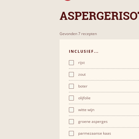
ASPERGERISO
Gevonden 7 recepten
INCLUSIEF...
rijst
zout
boter
olijfolie
witte wijn
groene asperges
parmezaanse kaas