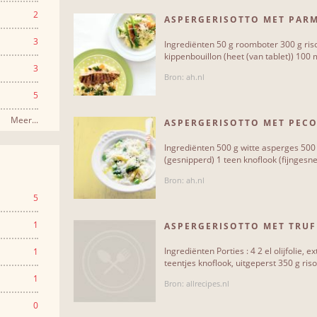
2
ASPERGERISOTTO MET PAR
3
Ingrediënten 50 g roomboter 300 g ris
kippenbouillon (heet (van tablet)) 100 m
3
Bron: ah.nl
5
Meer...
ASPERGERISOTTO MET PEC
Ingrediënten 500 g witte asperges 500 
(gesnipperd) 1 teen knoflook (fijngesned
Bron: ah.nl
5
1
ASPERGERISOTTO MET TRUF
Ingrediënten Porties : 4 2 el olijfolie, 
1
teentjes knoflook, uitgeperst 350 g risot
1
Bron: allrecipes.nl
0