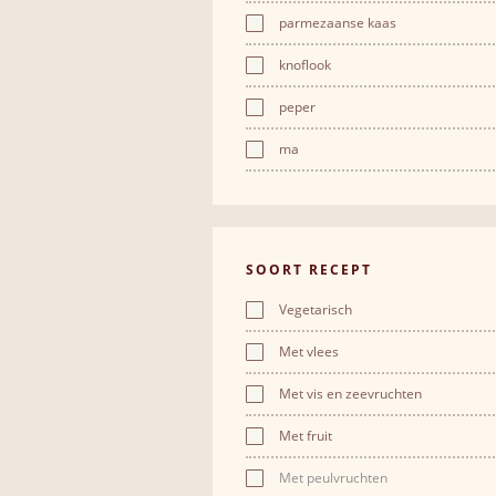
parmezaanse kaas
knoflook
peper
ma
SOORT RECEPT
Vegetarisch
Met vlees
Met vis en zeevruchten
Met fruit
Met peulvruchten