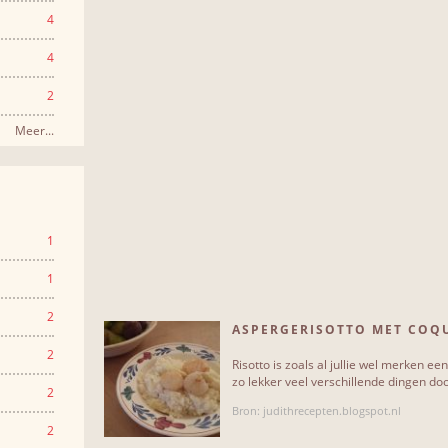
4
4
2
Meer...
1
1
2
ASPERGERISOTTO MET COQU
2
Risotto is zoals al jullie wel merken ee
zo lekker veel verschillende dingen doo
2
Bron: judithrecepten.blogspot.nl
2