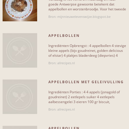
goede Antwerpse gewoonte betekent dat
appelbollen en worstenbroodje. Voor het tweede
Vegetarisch
7
pas ik liever maar de appelbollen[...]
Bron: mijnnieuwelevenswijze.blogspot.be
Met vlees
0
Met vis en zeevruchten
0
APPELBOLLEN
Met fruit
5
Ingrediënten Opbrengst : 4 appelbollen 4 stevige
kleine appels (bijv goudreinet, golden delicious
Met peulvruchten
0
of elstar) 4 plakjes bladerdeeg (diepvries) 4
eetlepels[...]
Bron: allrecipes.nl
Met pasta
0
Met groenten
0
APPELBOLLEN MET GELEIVULLING
Met rundvlees
0
Ingrediënten Porties : 4 4 appels (jonagold of
goudreinet) 2 eetlepels suiker 4 eetlepels
Met varkensvlees
0
aalbessengelei 3 eieren 100 gr biscuit,
verkruimeld 25 gr boter[...]
Met gehakt
0
Bron: allrecipes.nl
Met gevogelte
0
APPELBOLLEN