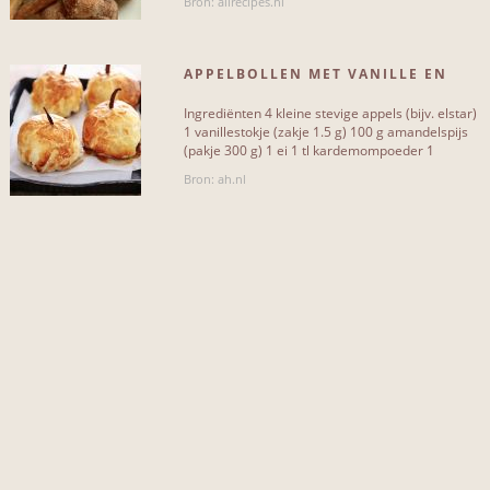
Bron: allrecipes.nl
appel
3
APPELBOLLEN MET VANILLE EN
rozijnen
3
SPIJS
Ingrediënten 4 kleine stevige appels (bijv. elstar)
citroen
2
1 vanillestokje (zakje 1.5 g) 100 g amandelspijs
(pakje 300 g) 1 ei 1 tl kardemompoeder 1
amandel
2
pakje[...]
Bron: ah.nl
boter
2
aalbessen
1
bloem
1
eidooier
1
Meer...
NIET INCLUSIEF...
suiker
1