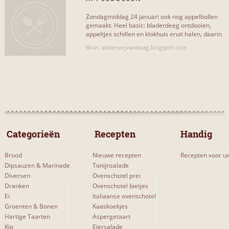
Zondagmiddag 24 januari ook nog appelbollen
gemaakt. Heel basic: bladerdeeg ontdooien,
appeltjes schillen en klokhuis eruit halen, daarin
MOEILIJKHEIDSGRAAD
mengsel stoppen van[...]
Bron: atatenwijvandaag.blogspot.com
Makkelijk
1
Gemiddeld
4
Moeilijk
2
 Categorieën 
 Recepten 
Handig
SITES & BLOGS
Brood
Nieuwe recepten
Recepten voor uw
Dipsauzen & Marinade
Tonijnsalade
allrecipes
3
Diversen
Ovenschotel prei
Dranken
Ovenschotel bietjes
ah
2
Ei
Italiaanse ovenschotel
Groenten & Bonen
Kaaskoekjes
atatenwijvandaag
1
Hartige Taarten
Aspergetaart
Kip
Eiersalade
mijnnieuwelevenswijze
1