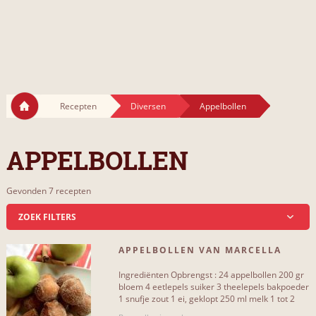
Recepten
Diversen
Appelbollen
APPELBOLLEN
Gevonden 7 recepten
ZOEK FILTERS
APPELBOLLEN VAN MARCELLA
INCLUSIEF...
Ingrediënten Opbrengst : 24 appelbollen 200 gr
suiker
6
bloem 4 eetlepels suiker 3 theelepels bakpoeder
1 snufje zout 1 ei, geklopt 250 ml melk 1 tot 2
appels, in[...]
kaneel
4