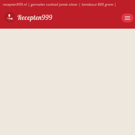
recepten999.nl
|
garnalen cocktail jamie oliver
|
lamsbout 800 gram
|
bananentaart van saroma
|
zalmtaart bladerdeeg kwark
|
recepten999.nl
|
wortelsoep thermomix
|
Garnalencocktail met appel