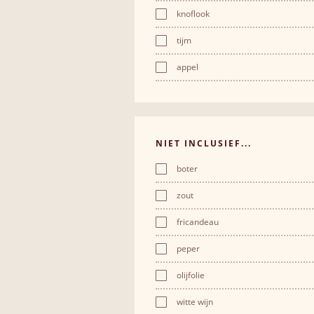
knoflook
tijm
appel
NIET INCLUSIEF...
boter
zout
fricandeau
peper
olijfolie
witte wijn