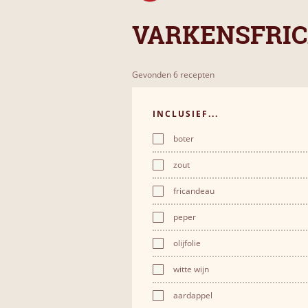
VARKENSFRI
Gevonden 6 recepten
INCLUSIEF...
boter
zout
fricandeau
peper
olijfolie
witte wijn
aardappel