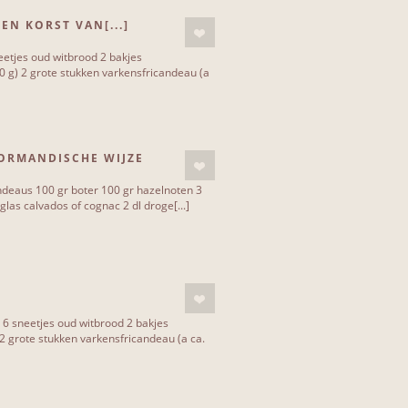
N KORST VAN[...]
eetjes oud witbrood 2 bakjes
g) 2 grote stukken varkensfricandeau (a
ORMANDISCHE WIJZE
andeaus 100 gr boter 100 gr hazelnoten 3
glas calvados of cognac 2 dl droge[...]
 6 sneetjes oud witbrood 2 bakjes
grote stukken varkensfricandeau (a ca.