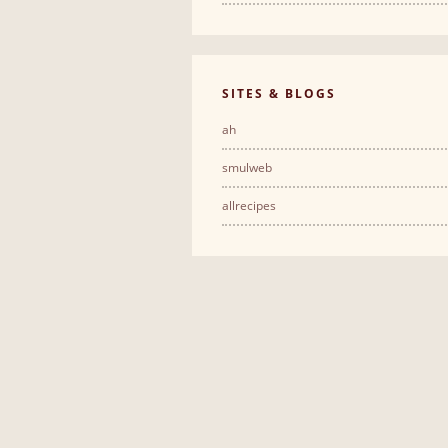
SITES & BLOGS
ah
smulweb
allrecipes