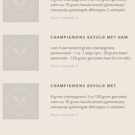
zalm ca. 50 gram kaaskruimels (geitenkaas)
mespuntje gedroogde dilletopjes 2 eetlepels
Vegetarisch
4
(olijf)olie[...]
Bron: smulweb.nl
Met vlees
0
Met vis en zeevruchten
2
CHAMPIGNONS GEVULD MET HAM
Met fruit
1
voor 4 personen 8 grote champignons
paneermeel - 1 ui -1 takje tijm - 50 gram boter -
Met peulvruchten
0
peterselie - 150 gram gerookte ham (4 mm dik) -
2 blaadjes dragon - 150[...]
Bron: smulweb.nl
Met pasta
1
Met groenten
6
CHAMPIGNONS GEVULD MET
Met rundvlees
GEITENKAAS EN ZALM
0
8 grote champignons ½ ui 100 gram gerookte
zalm ca. 50 gram kaaskruimels (geitenkaas)
Met varkensvlees
0
mespuntje gedroogde dilletopjes 2 eetlepels
(olijf)olie Elke dag[...]
Met gehakt
0
Bron: smulweb.nl
Met gevogelte
0