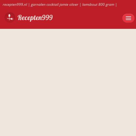
recepten999.nl
|
garnalen cocktail jamie oliver
|
lamsbout 800 gram
|
bananentaart van saroma
|
zalmtaart bladerdeeg kwark
|
recepten999.nl
|
wortelsoep thermomix
|
Garnalencocktail met appel