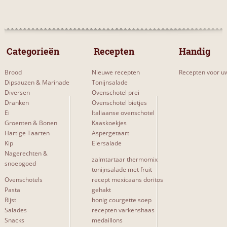
MOEILIJKHEIDSGRAAD
 Categorieën 
 Recepten 
Handig
Makkelijk
1
Brood
Nieuwe recepten
Recepten voor uw
Gemiddeld
4
Dipsauzen & Marinade
Tonijnsalade
Diversen
Ovenschotel prei
Moeilijk
1
Dranken
Ovenschotel bietjes
Ei
Italiaanse ovenschotel
Groenten & Bonen
Kaaskoekjes
Hartige Taarten
Aspergetaart
Kip
Eiersalade
SITES & BLOGS
Nagerechten &
zalmtartaar thermomix
snoepgoed
smulweb
4
tonijnsalade met fruit
Ovenschotels
recept mexicaans doritos
allrecipes
1
Pasta
gehakt
Rijst
honig courgette soep
dekeukenvanmartine
1
Salades
recepten varkenshaas
Snacks
medaillons