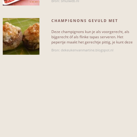
Bron: smulweb.nl
olijfolie
2
CHAMPIGNONS GEVULD MET
knoflook
2
PITTIG RICOTTAMENGSEL
Deze champignons kun je als voorgerecht, als
peper
2
bijgerecht óf als flinke tapas serveren. Het
pepertje maakt het gerechtje pittig, je kunt deze
zalm
2
weglaten als je[...]
Bron: dekeukenvanmartine.blogspot.nl
parmezaanse kaas
2
citroen
1
boter
1
pasta
1
Meer...
NIET INCLUSIEF...
kaas
3