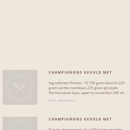
olijf
4
olijfolie
4
knoflook
4
peper
4
zalm
4
parmezaanse kaas
4
CHAMPIGNONS GEVULD MET
citroen
5
ROMIGE BOURSIN
Ingrediënten Porties : 10 150 gram boursin 225
boter
5
gram zachte roomkaas 225 gram geraspte
Parmezaanse kaas, apart te verwerken 240 ml
olijfolie 20[...]
pasta
5
Bron: allrecipes.nl
Meer...
CHAMPIGNONS GEVULD MET
GEITENKAAS EN ZALM
8 grote champignons ½ ui 100 gram gerookte
SOORT RECEPT