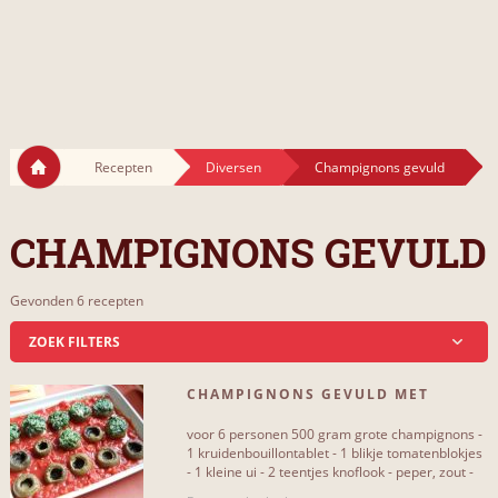
Recepten
Diversen
Champignons gevuld
CHAMPIGNONS GEVULD
Gevonden 6 recepten
ZOEK FILTERS
CHAMPIGNONS GEVULD MET
INCLUSIEF...
SPINAZIE EN MOZZARELLA[...]
voor 6 personen 500 gram grote champignons -
kaas
3
1 kruidenbouillontablet - 1 blikje tomatenblokjes
- 1 kleine ui - 2 teentjes knoflook - peper, zout -
300 gram[...]
olijf
2