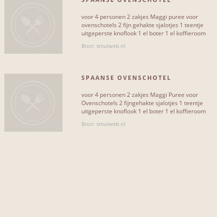
INCLUSIEF...
voor 4 personen 2 zakjes Maggi puree voor
peterselie
14
ovenschotels 2 fijn gehakte sjalotjes 1 teentje
uitgeperste knoflook 1 el boter 1 el koffieroom
400 gram gekookte[...]
sjalot
12
Bron: smulweb.nl
boter
10
SPAANSE OVENSCHOTEL
eieren
10
voor 4 personen 2 zakjes Maggi Puree voor
koffie
10
Ovenschotels 2 fijngehakte sjalotjes 1 teentje
uitgeperste knoflook 1 el boter 1 el koffieroom
nootmuskaat
10
100 g ham 3[...]
Bron: smulweb.nl
peper
7
zout
7
kaas
7
olijfolie
5
Meer...