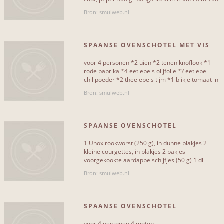
gr[...]
Met gehakt
0
Bron: smulweb.nl
Met gevogelte
0
SPAANSE OVENSCHOTEL MET VIS
voor 4 personen *2 uien *2 tenen knoflook *1
rode paprika *4 eetlepels olijfolie *? eetlepel
chilipoeder *2 theelepels tijm *1 blikje tomaat in
MOEILIJKHEIDSGRAAD
blokjes *zout[...]
Bron: smulweb.nl
Makkelijk
0
Gemiddeld
17
SPAANSE OVENSCHOTEL
Moeilijk
2
1 Unox rookworst (250 g), in dunne plakjes 2
kleine courgettes, in plakjes 2 pakjes
voorgekookte aardappelschijfjes (50 g) 1 dl
slagroom 1 dl droge witte wijn[...]
Bron: smulweb.nl
SITES & BLOGS
SPAANSE OVENSCHOTEL
smulweb
19
voor 4 personen 4 moten