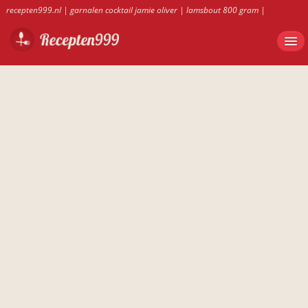
recepten999.nl
|
garnalen cocktail jamie oliver
|
lamsbout 800 gram
|
bananentaart van saroma
|
zalmtaart bladerdeeg kwark
|
recepten999.nl
|
wortelsoep thermomix
|
Garnalencocktail met appel