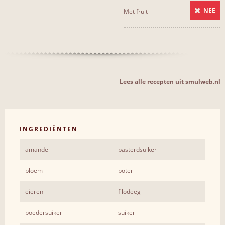
NEE
Met fruit
Lees alle recepten uit smulweb.nl
INGREDIËNTEN
amandel
basterdsuiker
bloem
boter
eieren
filodeeg
poedersuiker
suiker