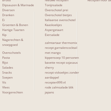
Brood
Nieuwe recepten
Recepten voor uw
Dipsauzen & Marinade
Tonijnsalade
Diversen
Ovenschotel prei
Dranken
Ovenschotel bietjes
Ei
Italiaanse ovenschotel
Groenten & Bonen
Kaaskoekjes
Hartige Taarten
Aspergetaart
Kip
Eiersalade
Nagerechten &
zalmtartaar thermomix
snoepgoed
recept garnalencocktail
Ovenschotels
met mango
Pasta
kippensoep 10 personen
Rijst
bavette recept sojasaus
Salades
sherry
Snacks
recept viskoekjes zonder
Soepen
aardappel
Vis
recepten999.nl
Vlees
rode zalmsalade blik
Voorgerechten
japans