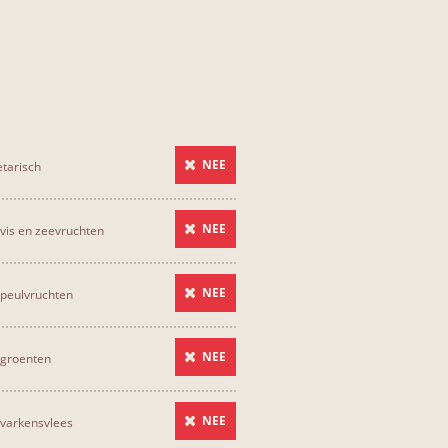
NEE
tarisch
NEE
vis en zeevruchten
NEE
peulvruchten
NEE
 groenten
NEE
varkensvlees