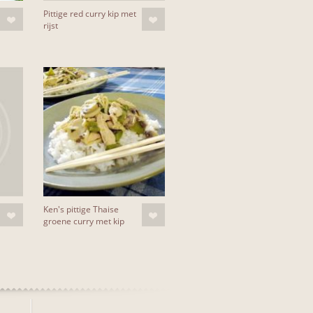
Pittige red curry kip met
rijst
Ken's pittige Thaise
groene curry met kip