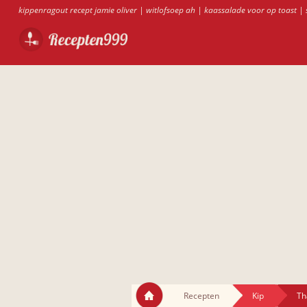
kippenragout recept jamie oliver
|
witlofsoep ah
|
kaassalade voor op toast
|
Recepten
Kip
Th