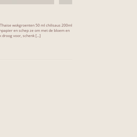
 Thaise wokgroenten 50 ml chilisaus 200ml
npapier en schep ze om met de bloem en
droog voor, schenk [...]