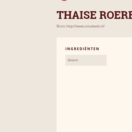
THAISE ROER
Bron: http://www.smulweb.nl/
INGREDIËNTEN
bloem