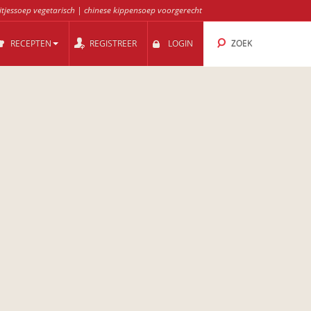
itjessoep vegetarisch
|
chinese kippensoep voorgerecht
RECEPTEN
REGISTREER
LOGIN
ZOEK