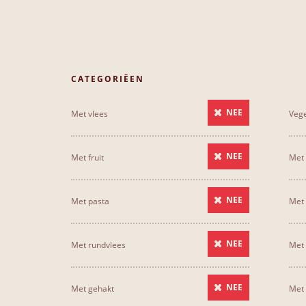
CATEGORIËEN
NEE
Met vlees
Vege
NEE
Met fruit
Met 
NEE
Met pasta
Met 
NEE
Met rundvlees
Met
NEE
Met gehakt
Met 