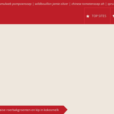
smulweb pompoensoep
|
wildbouillon jamie oliver
|
chinese tomatensoep ah
|
spru
TOP SITES
aise roerbakgroenten en kip in kokosmelk