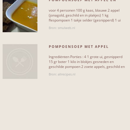
INCLUSIEF...
KAAS
voor 4 personen 100 g kaas, blauwe 2 appel
knoflook
1
(jonagold, geschild en in plakjes) 1 kg
flespompoen 1 takje selder (gesnipperd) 1 ui
(gesnipperd) 2 el[...]
wortel
1
Bron: smulweb.nl
kerriepoeder
1
POMPOENSOEP MET APPEL
nootmuskaat
1
Ingrediënten Porties : 4 1 grote ui, gesnipperd
kaas
1
15 gr boter 1 kilo in blokjes gesneden en
geschilde pompoen 2 zoete appels, geschild en
in blokjes 5[...]
Bron: allrecipes.nl
NIET INCLUSIEF...
knoflook
1
wortel
1
kerriepoeder
1