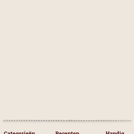
nootmuskaat
1
kaas
1
SOORT RECEPT
Vegetarisch
2
Met vlees
0
Met vis en zeevruchten
0
Met fruit
2
Met peulvruchten
0
Met pasta
0
Met groenten
2
 Categorieën 
 Recepten 
Handig