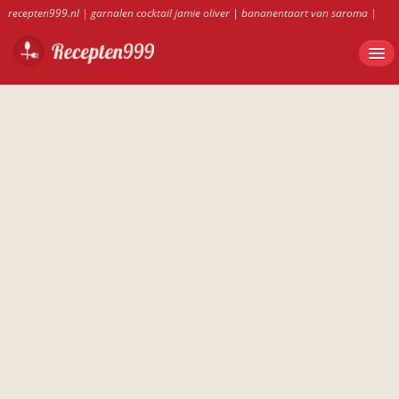
recepten999.nl
|
garnalen cocktail jamie oliver
|
bananentaart van saroma
|
zalmtaart bladerdeeg kwark
|
recepten999.nl
|
wortelsoep thermomix
|
Garnalencocktail met appel
|
zalmtartaar thermomix