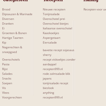
Met rundvlees
0
Brood
Nieuwe recepten
Recepten voor uw
Met varkensvlees
0
Dipsauzen & Marinade
Tonijnsalade
Diversen
Ovenschotel prei
Met gehakt
0
Dranken
Ovenschotel bietjes
Ei
Italiaanse ovenschotel
Met gevogelte
0
Groenten & Bonen
Kaaskoekjes
Hartige Taarten
Aspergetaart
Kip
Eiersalade
Nagerechten &
bavette recept sojasaus
snoepgoed
sherry
MOEILIJKHEIDSGRAAD
Ovenschotels
recept viskoekjes zonder
Pasta
aardappel
Makkelijk
0
Rijst
recepten999.nl
Salades
Gemiddeld
rode zalmsalade blik
1
Snacks
japans
Moeilijk
1
Soepen
tonijnsalade recept
Vis
bieslook
Vlees
anything
Voorgerechten
recepten999.nl