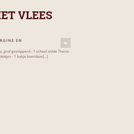
MET VLEES
ERGINE EN
1 ui, grof gesnipperd - 1 schaal milde Thaise
 blokjes - 1 bakje boemboe[...]