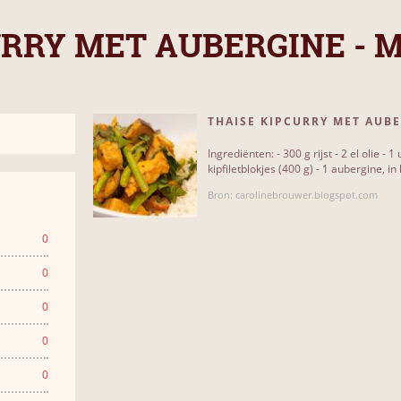
URRY MET AUBERGINE - 
THAISE KIPCURRY MET AUB
SPERZIEBONEN
Ingrediënten: - 300 g rijst - 2 el olie - 
kipfiletblokjes (400 g) - 1 aubergine, in
Bron: carolinebrouwer.blogspot.com
0
0
0
0
0