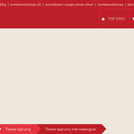
 bbq
|
tomatenchutney ah
|
worteltaart recept jamie oliver
|
tomatenchutney
|
bam
TOP SITES
Thaise kipcurry
Thaise kipcurry met aubergine