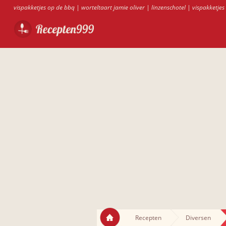
vispakketjes op de bbq
|
worteltaart jamie oliver
|
linzenschotel
|
vispakketjes
Recepten
Diversen