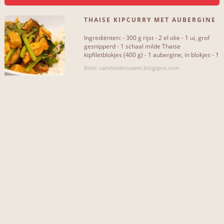
THAISE KIPCURRY MET AUBERGINE
SOORT RECEPT
EN SPERZIEBONEN
Ingrediënten: - 300 g rijst - 2 el olie - 1 ui, grof
Vegetarisch
0
gesnipperd - 1 schaal milde Thaise
kipfiletblokjes (400 g) - 1 aubergine, in blokjes - 1
bakje boemboe[...]
Met vlees
1
Bron: carolinebrouwer.blogspot.com
Met vis en zeevruchten
0
Met fruit
1
Met peulvruchten
0
Met pasta
0
Met groenten
1
Met rundvlees
0
Met varkensvlees
0
Met gehakt
0