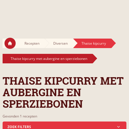
Recepten
Diversen
Thaise kipcurry
Thaise kipcurry met aubergine en sperziebonen
THAISE KIPCURRY MET
AUBERGINE EN
SPERZIEBONEN
Gevonden 1 recepten
ZOEK FILTERS