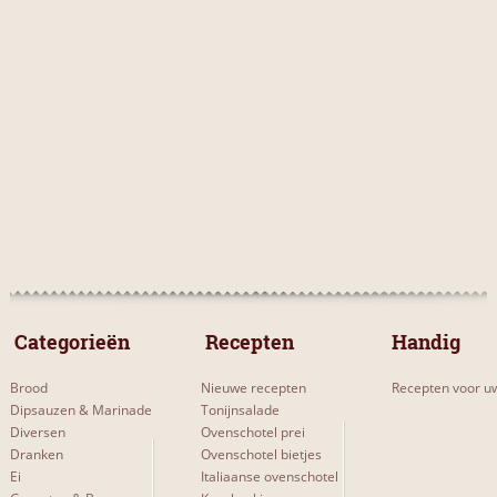
Met gevogelte
1
MOEILIJKHEIDSGRAAD
Makkelijk
0
Gemiddeld
1
Moeilijk
0
 Categorieën 
 Recepten 
Handig
Brood
Nieuwe recepten
Recepten voor uw
SUBCATEGORIEËN
Dipsauzen & Marinade
Tonijnsalade
Thaise kipcurry met aubergine
3
Diversen
Ovenschotel prei
Dranken
Ovenschotel bietjes
Thaise kipcurry met aubergine en sperziebonen
2
Ei
Italiaanse ovenschotel