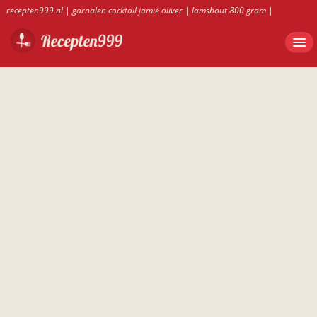
recepten999.nl
|
garnalen cocktail jamie oliver
|
lamsbout 800 gram
|
bananentaart van saroma
|
zalmtaart bladerdeeg kwark
|
recepten999.nl
|
wortelsoep thermomix
|
Garnalencocktail met appel