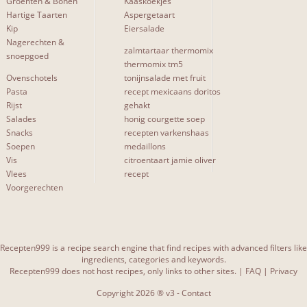
Groenten & Bonen
Kaaskoekjes
Meer...
Hartige Taarten
Aspergetaart
Kip
Eiersalade
Nagerechten &
zalmtartaar thermomix
snoepgoed
SITES & BLOGS
thermomix tm5
Ovenschotels
tonijnsalade met fruit
carolinebrouwer
1
Pasta
recept mexicaans doritos
Rijst
gehakt
Salades
honig courgette soep
Snacks
recepten varkenshaas
Soepen
medaillons
Vis
citroentaart jamie oliver
Vlees
recept
Voorgerechten
Recepten999 is a recipe search engine that find recipes with advanced filters like
ingredients, categories and keywords.
Recepten999 does not host recipes, only links to other sites. |
FAQ
|
Privacy
Copyright 2026 ® v3 -
Contact